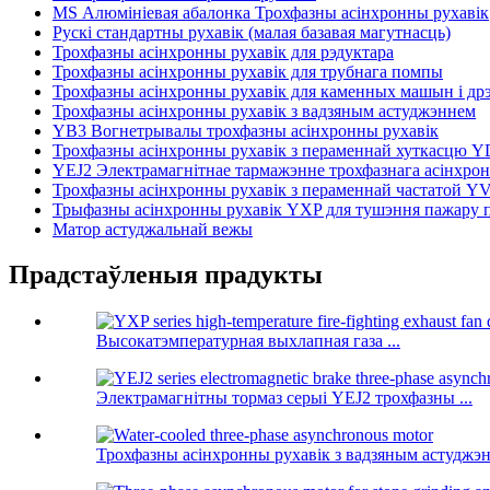
MS Алюмініевая абалонка Трохфазны асінхронны рухавік
Рускі стандартны рухавік (малая базавая магутнасць)
Трохфазны асінхронны рухавік для рэдуктара
Трохфазны асінхронны рухавік для трубнага помпы
Трохфазны асінхронны рухавік для каменных машын і др
Трохфазны асінхронны рухавік з вадзяным астуджэннем
YB3 Вогнетрывалы трохфазны асінхронны рухавік
Трохфазны асінхронны рухавік з пераменнай хуткасцю Y
YEJ2 Электрамагнітнае тармажэнне трохфазнага асінхрон
Трохфазны асінхронны рухавік з пераменнай частатой Y
Трыфазны асінхронны рухавік YXP для тушэння пажару 
Матор астуджальнай вежы
Прадстаўленыя прадукты
Высокатэмпературная выхлапная газа ...
Электрамагнітны тормаз серыі YEJ2 трохфазны ...
Трохфазны асінхронны рухавік з вадзяным астуджэ