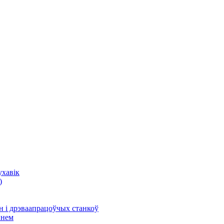
ухавік
)
 і дрэваапрацоўчых станкоў
ннем