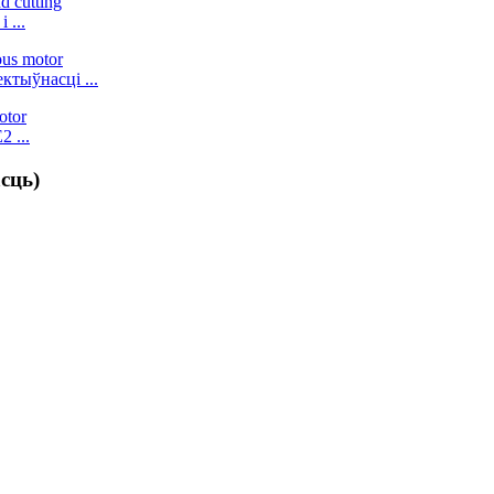
 ...
ктыўнасці ...
 ...
сць)