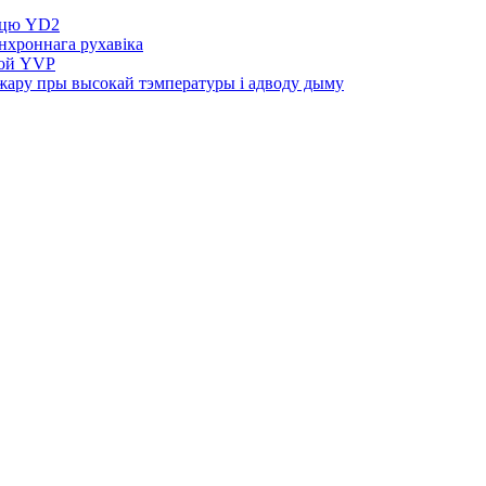
асцю YD2
нхроннага рухавіка
той YVP
жару пры высокай тэмпературы і адводу дыму