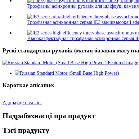
Трохфазны асінхронны рухавік для шліфоўкі каменя і
Трохфазная асінхронная серыя IE3 звышвысокай эфе
Высокаэфектыўная трохфазная асінхронная серыя IE2
Рускі стандартны рухавік (малая базавая магутна
Кароткае апісанне:
Адпраўце нам ліст
Падрабязнасці пра прадукт
Тэгі прадукту