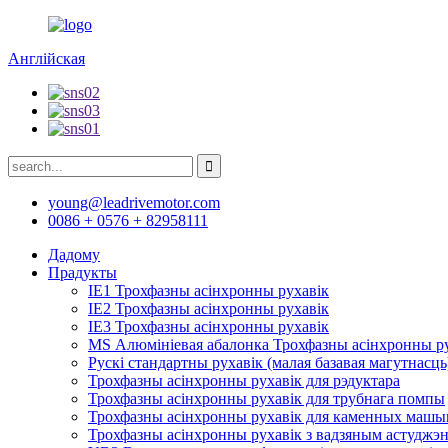
Англійская
young@leadrivemotor.com
0086 + 0576 + 82958111
Дадому
Прадукты
IE1 Трохфазны асінхронны рухавік
IE2 Трохфазны асінхронны рухавік
IE3 Трохфазны асінхронны рухавік
MS Алюмініевая абалонка Трохфазны асінхронны р
Рускі стандартны рухавік (малая базавая магутнасць
Трохфазны асінхронны рухавік для рэдуктара
Трохфазны асінхронны рухавік для трубнага помпы
Трохфазны асінхронны рухавік для каменных машын
Трохфазны асінхронны рухавік з вадзяным астуджэ