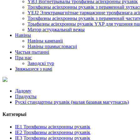
YB3 Вогнетрывалы трохфазны асінхронны рухавік
Трохфазны асінхронны рухавік з пераменнай хутк
YEJ2 Электрамагнітнае тармажэнне трохфазнага асі
Трохфазны асінхронны рухавік з пераменнай часта
Трыфазны асінхронны рухавік YXP для тушэння па
Матор астуджальнай вежы
Навіны
Навіны кампаніі
Навіны прамысловасці
Частыя пытанні
Пра нас
Заводскі тур
Звяжыцеся з намі
Дадому
Прадукты
Рускі стандартны рухавік (малая базавая магутнасць)
Катэгорыі
IE1 Трохфазны асінхронны рухавік
IE2 Трохфазны асінхронны рухавік
IE3 Трохфазны асінхронны рухавік