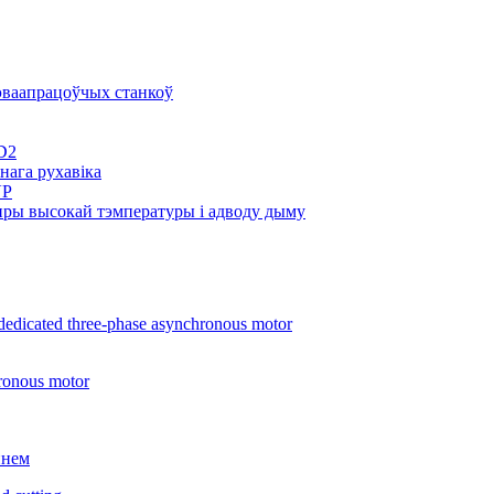
эваапрацоўчых станкоў
D2
нага рухавіка
VP
пры высокай тэмпературы і адводу дыму
ннем